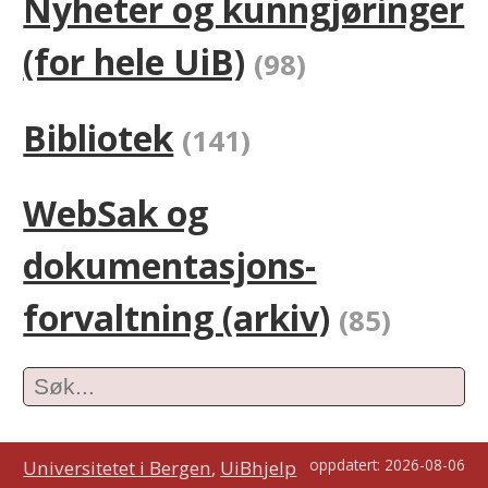
Nyheter og kunngjøringer
(for hele UiB)
(98)
Bibliotek
(141)
WebSak og
dokumentasjons­
forvaltning (arkiv)
(85)
oppdatert:
2026-08-06
Universitetet i Bergen
,
UiBhjelp