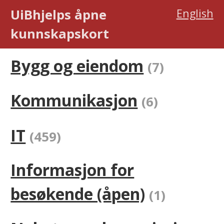
UiBhjelps åpne
English
kunnskaps­kort
Bygg og eiendom
(7)
Kommunikasjon
(6)
IT
(459)
Informasjon for
besøkende (åpen)
(1)