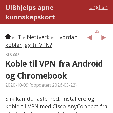
UiBhjelps åpne
English
kunnskaps­kort
🔼
︎◀️
▶️
IT
Nettverk
Hvordan
kobler jeg til VPN?
KI 0837
Koble til VPN fra Android
og Chromebook
2020-10-09
(oppdatert
2026-05-22
)
Slik kan du laste ned, installere og
koble til VPN med Cisco AnyConnect fra