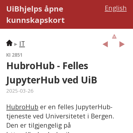
UiBhjelps åpne
English
kunnskaps­kort
🔼
︎◀️
▶️
IT
KI 2851
HubroHub - Felles
JupyterHub ved UiB
2025-03-26
HubroHub
er en felles JupyterHub-
tjeneste ved Universitetet i Bergen.
Den er tilgjengelig på